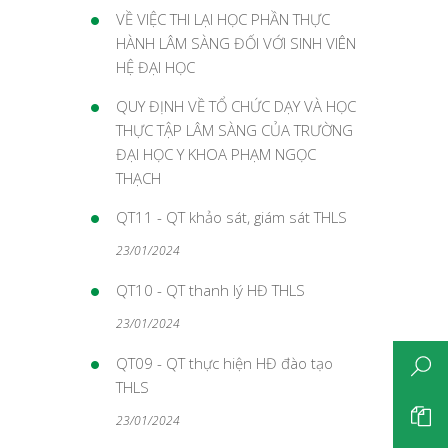
VỀ VIỆC THI LẠI HỌC PHẦN THỰC
HÀNH LÂM SÀNG ĐỐI VỚI SINH VIÊN
HỆ ĐẠI HỌC
QUY ĐỊNH VỀ TỔ CHỨC DẠY VÀ HỌC
THỰC TẬP LÂM SÀNG CỦA TRƯỜNG
ĐẠI HỌC Y KHOA PHẠM NGỌC
THẠCH
QT11 - QT khảo sát, giám sát THLS
23/01/2024
QT10 - QT thanh lý HĐ THLS
23/01/2024
QT09 - QT thực hiện HĐ đào tạo
THLS
23/01/2024