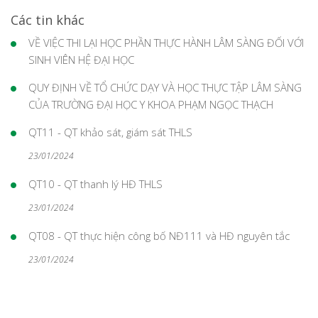
Các tin khác
VỀ VIỆC THI LẠI HỌC PHẦN THỰC HÀNH LÂM SÀNG ĐỐI VỚI
SINH VIÊN HỆ ĐẠI HỌC
QUY ĐỊNH VỀ TỔ CHỨC DẠY VÀ HỌC THỰC TẬP LÂM SÀNG
CỦA TRƯỜNG ĐẠI HỌC Y KHOA PHẠM NGỌC THẠCH
QT11 - QT khảo sát, giám sát THLS
23/01/2024
QT10 - QT thanh lý HĐ THLS
23/01/2024
QT08 - QT thực hiện công bố NĐ111 và HĐ nguyên tắc
23/01/2024